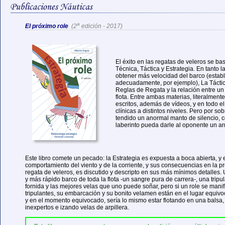
a
El próximo role
(2
edición - 2017)
El éxito en las regatas de veleros se bas
Técnica, Táctica y Estrategia. En tanto 
obtener más velocidad del barco (establ
adecuadamente, por ejemplo), La Táctic
Reglas de Regata y la relación entre un 
flota. Entre ambas materias, literalmente
escritos, además de vídeos, y en todo 
clínicas a distintos niveles. Pero por sob
tendido un anormal manto de silencio, c
laberinto pueda darle al oponente un ar
Este libro comete un pecado: la Estrategia es expuesta a boca abierta, y e
comportamiento del viento y de la corriente, y sus consecuencias en la pr
regata de veleros, es discutido y descripto en sus más mínimos detalles.
y más rápido barco de toda la flota -un sangre pura de carrera-, una trip
fornida y las mejores velas que uno puede soñar, pero si un role se manif
tripulantes, su embarcación y su bonito velamen están en el lugar equiv
y en el momento equivocado, sería lo mismo estar flotando en una balsa, t
inexpertos e izando velas de arpillera.